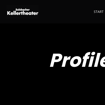
START
Profi