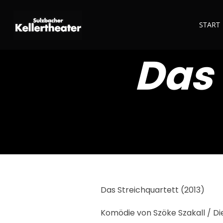
START
Das 
Das Streichquartett (2013)
Komödie von Szöke Szakall / Di