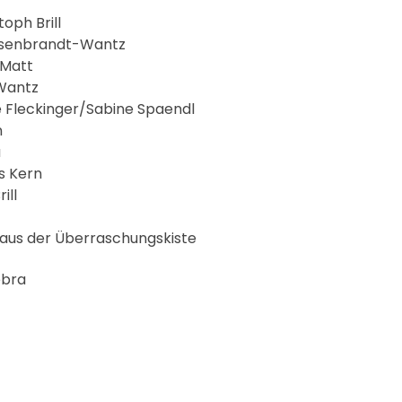
oph Brill
Eisenbrandt-Wantz
 Matt
 Wantz
 Fleckinger/Sabine Spaendl
n
u
s Kern
ill
aus der Überraschungskiste
ebra